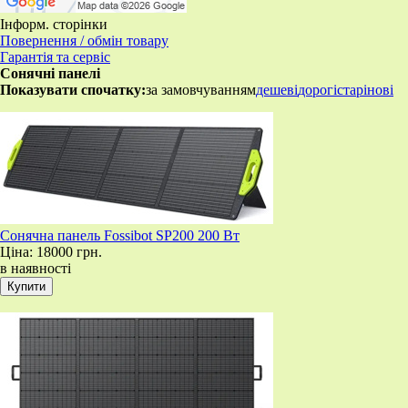
Інформ. сторінки
Повернення / обмін товару
Гарантія та сервіс
Сонячні панелі
Показувати спочатку:
за замовчуванням
дешеві
дорогі
старі
нові
Сонячна панель Fossibot SP200 200 Вт
Ціна:
18000 грн.
в наявності