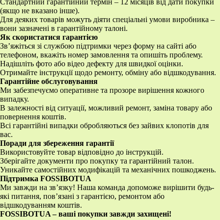
Стандартний гарантійний термін – 12 місяців від дати покупки
(якщо не вказано інше).
Для деяких товарів можуть діяти спеціальні умови виробника –
вони зазначені в гарантійному талоні.
Як скористатися гарантією
Зв’яжіться зі службою підтримки через форму на сайті або
телефоном, вкажіть номер замовлення та опишіть проблему.
Надішліть фото або відео дефекту для швидкої оцінки.
Отримайте інструкції щодо ремонту, обміну або відшкодування.
Гарантійне обслуговування
Ми забезпечуємо оперативне та прозоре вирішення кожного
випадку.
В залежності від ситуації, можливий ремонт, заміна товару або
повернення коштів.
Всі гарантійні випадки обробляються без зайвих клопотів для
вас.
Поради для збереження гарантії
Використовуйте товар відповідно до інструкцій.
Зберігайте документи про покупку та гарантійний талон.
Уникайте самостійних модифікацій та механічних пошкоджень.
Підтримка FOSSIBOTUA
Ми завжди на зв’язку! Наша команда допоможе вирішити будь-
які питання, пов’язані з гарантією, ремонтом або
відшкодуванням коштів.
FOSSIBOTUA – ваші покупки завжди захищені!