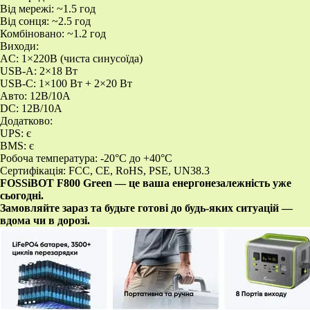
Від мережі: ~1.5 год
Від сонця: ~2.5 год
Комбіновано: ~1.2 год
Виходи:
AC: 1×220В (чиста синусоїда)
USB-A: 2×18 Вт
USB-C: 1×100 Вт + 2×20 Вт
Авто: 12В/10А
DC: 12В/10А
Додатково:
UPS: є
BMS: є
Робоча температура: -20°C до +40°C
Сертифікація: FCC, CE, RoHS, PSE, UN38.3
FOSSiBOT F800 Green — це ваша енергонезалежність уже
сьогодні.
Замовляйте зараз та будьте готові до будь-яких ситуацій —
вдома чи в дорозі.