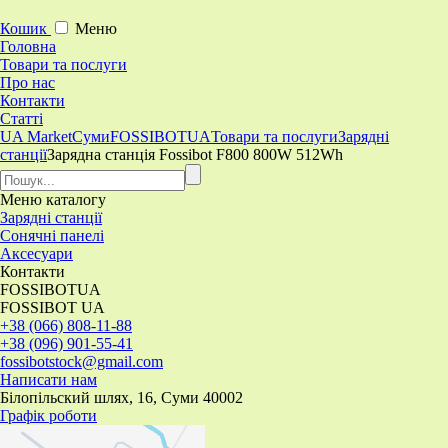
Кошик
Меню
Головна
Товари та послуги
Про нас
Контакти
Статті
UA Market
Суми
FOSSIBOTUA
Товари та послуги
Зарядні
станції
Зарядна станція Fossibot F800 800W 512Wh
Меню
каталогу
Зарядні станції
Сонячні панелі
Аксесуари
Контакти
FOSSIBOTUA
FOSSIBOT UA
+38 (066) 808-11-88
+38 (096) 901-55-41
fossibotstock@gmail.com
Написати нам
Білопільский шлях, 16, Суми 40002
Графік роботи