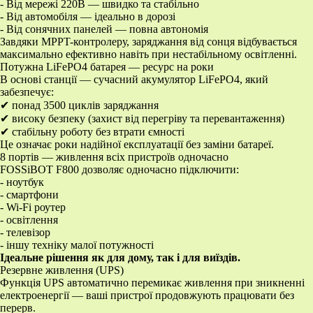
- Від мережі 220В — швидко та стабільно
- Від автомобіля — ідеально в дорозі
- Від сонячних панелей — повна автономія
Завдяки MPPT-контролеру, заряджання від сонця відбувається
максимально ефективно навіть при нестабільному освітленні.
Потужна LiFePO4 батарея — ресурс на роки
В основі станції — сучасний акумулятор LiFePO4, який
забезпечує:
✔ понад 3500 циклів заряджання
✔ високу безпеку (захист від перегріву та перевантаження)
✔ стабільну роботу без втрати ємності
Це означає роки надійної експлуатації без заміни батареї.
8 портів — живлення всіх пристроїв одночасно
FOSSiBOT F800 дозволяє одночасно підключити:
- ноутбук
- смартфони
- Wi-Fi роутер
- освітлення
- телевізор
- іншу техніку малої потужності
Ідеальне рішення як для дому, так і для виїздів.
Резервне живлення (UPS)
Функція UPS автоматично перемикає живлення при зникненні
електроенергії — ваші пристрої продовжують працювати без
перерв.