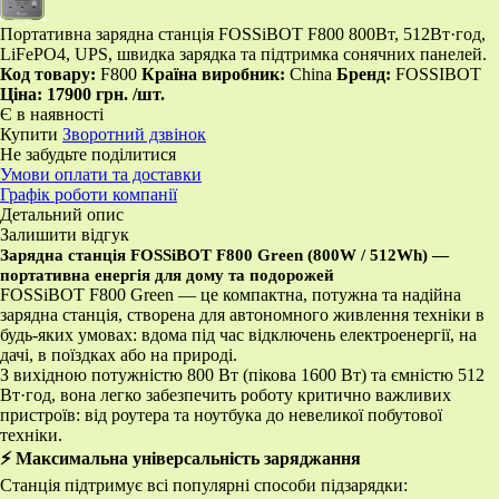
Портативна зарядна станція FOSSiBOT F800 800Вт, 512Вт·год,
LiFePO4, UPS, швидка зарядка та підтримка сонячних панелей.
Код товару:
F800
Країна виробник:
China
Бренд:
FOSSIBOT
Ціна:
17900 грн.
/шт.
Є в наявності
Купити
Зворотний дзвінок
Не забудьте поділитися
Умови оплати та доставки
Графік роботи компанії
Детальний опис
Залишити відгук
Зарядна станція FOSSiBOT F800 Green (800W / 512Wh) —
портативна енергія для дому та подорожей
FOSSiBOT F800 Green — це компактна, потужна та надійна
зарядна станція, створена для автономного живлення техніки в
будь-яких умовах: вдома під час відключень електроенергії, на
дачі, в поїздках або на природі.
З вихідною потужністю 800 Вт (пікова 1600 Вт) та ємністю 512
Вт·год, вона легко забезпечить роботу критично важливих
пристроїв: від роутера та ноутбука до невеликої побутової
техніки.
⚡ Максимальна універсальність заряджання
Станція підтримує всі популярні способи підзарядки: