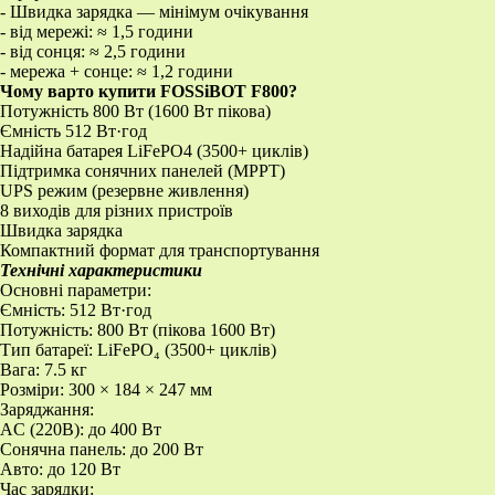
- Швидка зарядка — мінімум очікування
- від мережі: ≈ 1,5 години
- від сонця: ≈ 2,5 години
- мережа + сонце: ≈ 1,2 години
Чому варто купити FOSSiBOT F800?
Потужність 800 Вт (1600 Вт пікова)
Ємність 512 Вт·год
Надійна батарея LiFePO4 (3500+ циклів)
Підтримка сонячних панелей (MPPT)
UPS режим (резервне живлення)
8 виходів для різних пристроїв
Швидка зарядка
Компактний формат для транспортування
Технічні характеристики
Основні параметри:
Ємність: 512 Вт·год
Потужність: 800 Вт (пікова 1600 Вт)
Тип батареї: LiFePO₄ (3500+ циклів)
Вага: 7.5 кг
Розміри: 300 × 184 × 247 мм
Заряджання:
AC (220В): до 400 Вт
Сонячна панель: до 200 Вт
Авто: до 120 Вт
Час зарядки: