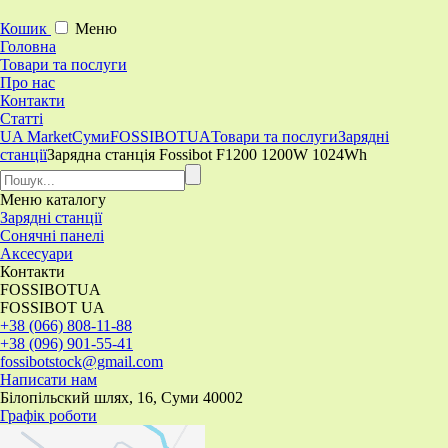
Кошик
Меню
Головна
Товари та послуги
Про нас
Контакти
Статті
UA Market
Суми
FOSSIBOTUA
Товари та послуги
Зарядні
станції
Зарядна станція Fossibot F1200 1200W 1024Wh
Меню
каталогу
Зарядні станції
Сонячні панелі
Аксесуари
Контакти
FOSSIBOTUA
FOSSIBOT UA
+38 (066) 808-11-88
+38 (096) 901-55-41
fossibotstock@gmail.com
Написати нам
Білопільский шлях, 16, Суми 40002
Графік роботи