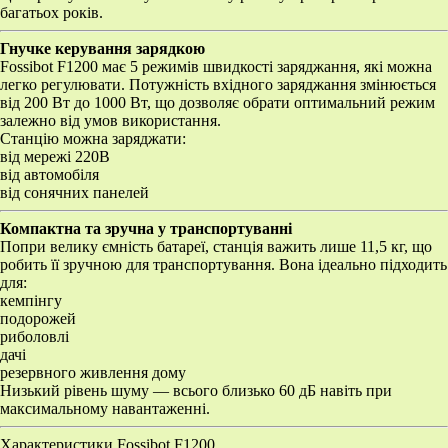
багатьох років.
Гнучке керування зарядкою
Fossibot F1200 має 5 режимів швидкості заряджання, які можна
легко регулювати. Потужність вхідного заряджання змінюється
від 200 Вт до 1000 Вт, що дозволяє обрати оптимальний режим
залежно від умов використання.
Станцію можна заряджати:
від мережі 220В
від автомобіля
від сонячних панелей
Компактна та зручна у транспортуванні
Попри велику ємність батареї, станція важить лише 11,5 кг, що
робить її зручною для транспортування. Вона ідеально підходить
для:
кемпінгу
подорожей
риболовлі
дачі
резервного живлення дому
Низький рівень шуму — всього близько 60 дБ навіть при
максимальному навантаженні.
Характеристики Fossibot F1200