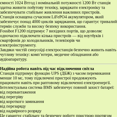
ємності 1024 Втгод і номінальній потужності 1200 Вт станція
здатна живити побутову техніку, заряджати електроніку та
забезпечувати стабільне живлення важливих пристроїв.
Станція оснащена сучасним LiFePO4 акумулятором, який
забезпечує понад 4000 циклів заряджання, що гарантує тривалий
термін служби та високу безпеку використання.
Fossibot F1200 підтримує 7 вихідних портів, що дозволяє
одночасно підключати кілька пристроїв — від ноутбуків і
смартфонів до холодильників, телевізорів чи
електроінструменту.
Завдяки чистій синусоїді електростанція безпечно живить навіть
чутливу техніку: комп’ютери, медичне обладнання або
аудіоапаратуру.
Надійна робота навіть під час відключення світла
Станція підтримує функцію UPS (ДБЖ) з часом перемикання
менше 10 мс, тому підключені пристрої продовжують
працювати навіть при раптовому відключенні електроенергії.
Інтелектуальна система BMS забезпечує повний захист батареї:
від перевантаження
від перегріву
від короткого замикання
від перезаряду
від надмірного розряду
Це гарантує стабільну та безпечну роботу пристрою протягом