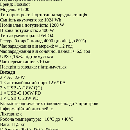
Бренд: Fossibot
Модель: F1200
Тип пристрою: Портативна зарядна станція
Ємність акумулятора: 1024 Wh
Номінальна потужність: 1200 W
Пікова потужність: 2400 W
Тип акумулятора: LiFePO4
Ресурс батареї: понад 4000 циклів (до 80%)
Час заряджання від мережі: ≈ 1,2 год
Час заряджання від сонячної панелі: ≈ 6,5 год
UPS / ДБЖ: підтримується
Час перемикання: <10 мс
Наскрізна зарядка: підтримується
Виходи
2 × AC 220V
1 × автомобільний порт 12V/10A
2 × USB-A (18W QC)
1 × USB-C 100W PD
1 × USB-C 20W PD
Кількість одночасних підключень: до 7 пристроїв
Інформаційний дисплей: є
Ліхтарик: є
Робоча температура: −10°C до +40°C
Вага: 11,5 кг
Габарити: 290 × 230 × 250 мм